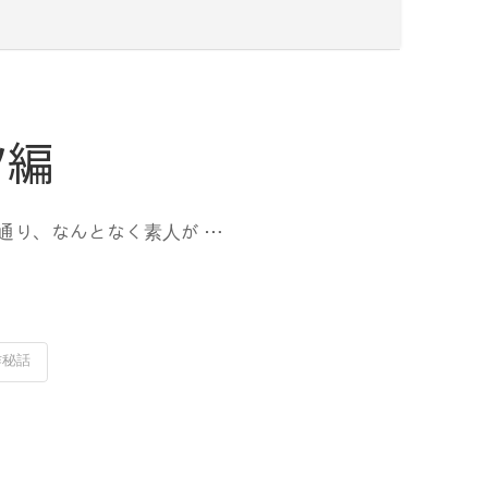
ツ編
た通り、なんとなく素人が …
作秘話