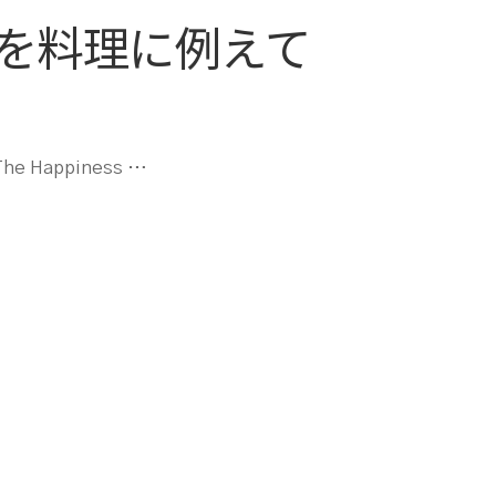
を料理に例えて
appiness …